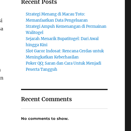
Recent Posts
Strategi Menang di Macau Toto:
i
Memanfaatkan Data Pengeluaran
Strategi Ampuh Kemenangan di Permainan
sa
Walitogel
Sejarah Menarik Bupatitogel: Dari Awal
hingga Kini
Slot Gacor Indosat: Rencana Cerdas untuk
Meningkatkan Keberhasilan
Poker QQ: Saran dan Cara Untuk Menjadi
n
Peserta Tangguh
an
Recent Comments
No comments to show.