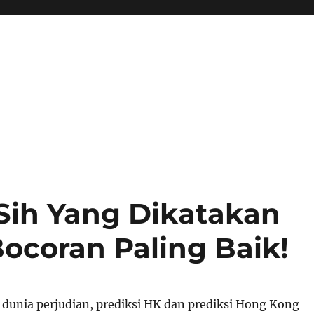
 Sih Yang Dikatakan
ocoran Paling Baik!
dunia perjudian, prediksi HK dan prediksi Hong Kong