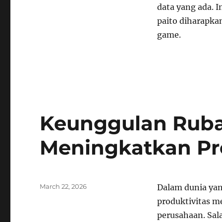
data yang ada. I
paito diharapk
game.
Keunggulan Rub
Meningkatkan Pr
Posted
March 22, 2026
Dalam dunia ya
on
produktivitas me
perusahaan. Sal