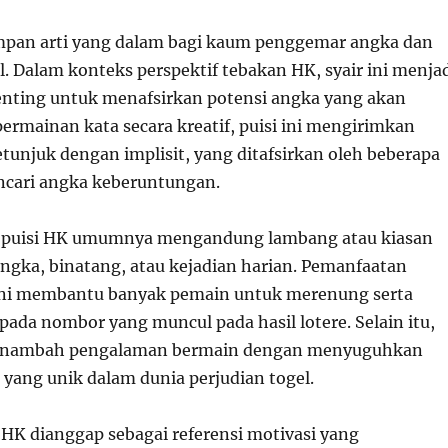
mpan arti yang dalam bagi kaum penggemar angka dan
. Dalam konteks perspektif tebakan HK, syair ini menja
enting untuk menafsirkan potensi angka yang akan
ermainan kata secara kreatif, puisi ini mengirimkan
tunjuk dengan implisit, yang ditafsirkan oleh beberapa
ncari angka keberuntungan.
puisi HK umumnya mengandung lambang atau kiasan
angka, binatang, atau kejadian harian. Pemanfaatan
ini membantu banyak pemain untuk merenung serta
ada nombor yang muncul pada hasil lotere. Selain itu,
 menambah pengalaman bermain dengan menyuguhkan
yang unik dalam dunia perjudian togel.
i HK dianggap sebagai referensi motivasi yang