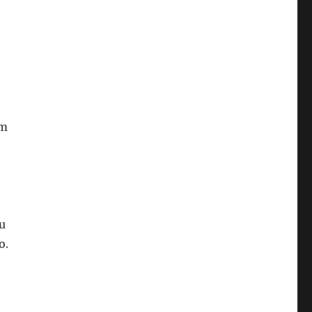
am
u
o.