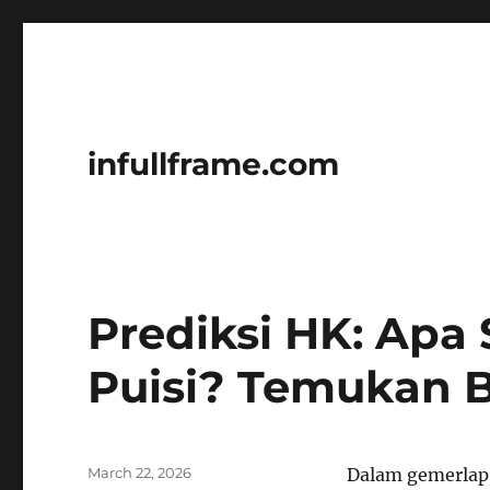
infullframe.com
Prediksi HK: Apa
Puisi? Temukan B
Posted
March 22, 2026
Dalam gemerlap 