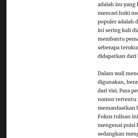
on
adalah isu yang
mencari hoki me
populer adalah
ini sering kali 
membantu pemai
seberapa terukur
didapatkan dari
Dalam wali menc
digunakan, bera
dari visi. Para 
nomor tertentu 
memanfaatkan b
Fokus tulisan i
mengenai puisi
sedangkan mengan