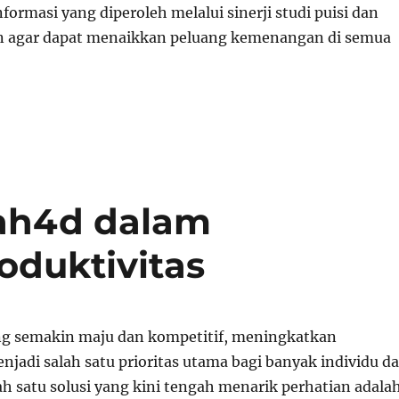
nformasi yang diperoleh melalui sinerji studi puisi dan
an agar dapat menaikkan peluang kemenangan di semua
ah4d dalam
oduktivitas
ng semakin maju dan kompetitif, meningkatkan
njadi salah satu prioritas utama bagi banyak individu d
ah satu solusi yang kini tengah menarik perhatian adala