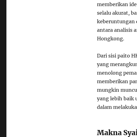
memberikan ide 
selalu akurat, 
keberuntungan da
antara analisis 
Hongkong.
Dari sisi paito
yang merangkum
menolong pemai
memberikan pan
mungkin muncul.
yang lebih baik 
dalam melakukan
Makna Sya