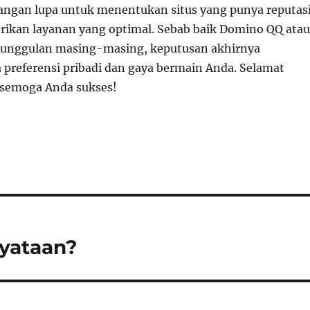
jangan lupa untuk menentukan situs yang punya reputas
ikan layanan yang optimal. Sebab baik Domino QQ atau
eunggulan masing-masing, keputusan akhirnya
 preferensi pribadi dan gaya bermain Anda. Selamat
 semoga Anda sukses!
yataan?