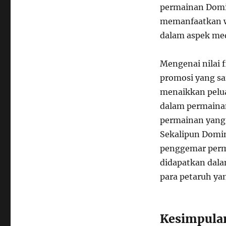
permainan Domi
memanfaatkan w
dalam aspek med
Mengenai nilai 
promosi yang s
menaikkan pelu
dalam permainan
permainan yang 
Sekalipun Domin
penggemar perm
didapatkan dala
para petaruh ya
Kesimpula