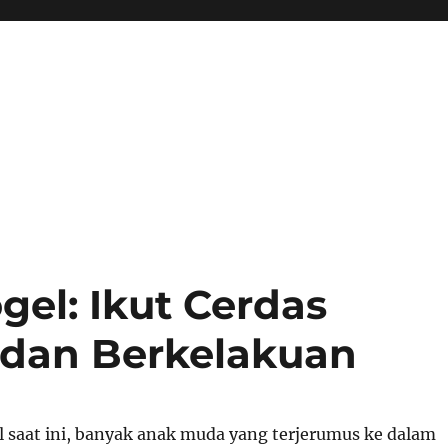
gel: Ikut Cerdas
 dan Berkelakuan
al saat ini, banyak anak muda yang terjerumus ke dalam