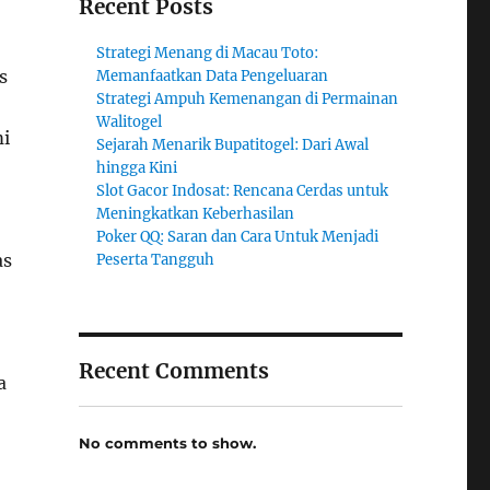
Recent Posts
Strategi Menang di Macau Toto:
s
Memanfaatkan Data Pengeluaran
Strategi Ampuh Kemenangan di Permainan
Walitogel
mi
Sejarah Menarik Bupatitogel: Dari Awal
hingga Kini
Slot Gacor Indosat: Rencana Cerdas untuk
Meningkatkan Keberhasilan
Poker QQ: Saran dan Cara Untuk Menjadi
as
Peserta Tangguh
Recent Comments
a
No comments to show.