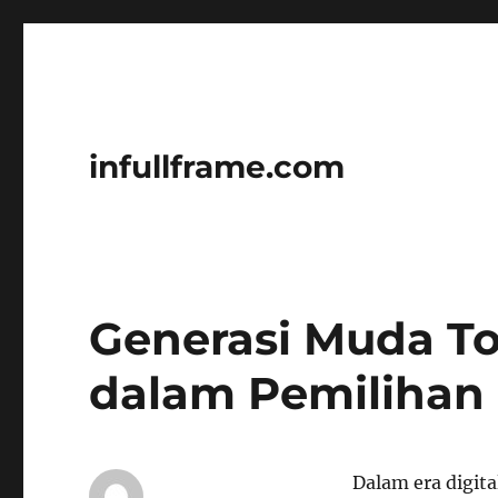
infullframe.com
Generasi Muda To
dalam Pemilihan
Dalam era digit