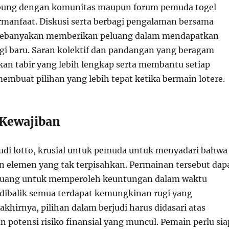
abung dengan komunitas maupun forum pemuda togel
rmanfaat. Diskusi serta berbagi pengalaman bersama
ebanyakan memberikan peluang dalam mendapatkan
tegi baru. Saran kolektif dan pandangan yang beragam
an tabir yang lebih lengkap serta membantu setiap
embuat pilihan yang lebih tepat ketika bermain lotere.
 Kewajiban
judi lotto, krusial untuk pemuda untuk menyadari bahwa
n elemen yang tak terpisahkan. Permainan tersebut dap
uang untuk memperoleh keuntungan dalam waktu
dibalik semua terdapat kemungkinan rugi yang
 akhirnya, pilihan dalam berjudi harus didasari atas
potensi risiko finansial yang muncul. Pemain perlu sia