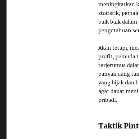
meningkatkan k
statistik, pema
baik baik dala
pengetahuan ser
Akan tetapi, m
profit, pemuda 
terjerumus dala
banyak uang tan
yang bijak dan 
agar dapat men
pribadi.
Taktik Pin