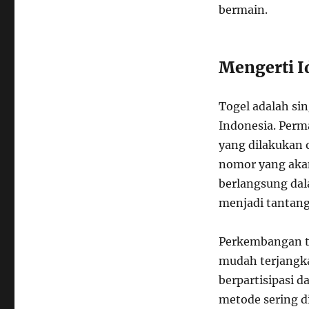
bermain.
Mengerti I
Togel adalah sin
Indonesia. Per
yang dilakukan 
nomor yang akan
berlangsung dal
menjadi tantang
Perkembangan te
mudah terjangk
berpartisipasi 
metode sering 