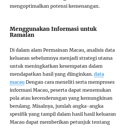
mengoptimalkan potensi kemenangan.
Menggunakan Informasi untuk
Ramalan
Di dalam alam Permainan Macau, analisis data
keluaran sebelumnya menjadi strategi utama
untuk meningkatkan kesempatan dalam
mendapatkan hasil yang diinginkan.
data
macau
Dengan cara meneliti serta memproses
informasi Macau, peserta dapat menemukan
pola atau kecenderungan yang kemungkinan
berulang. Misalnya, jumlah angka-angka
spesifik yang tampil dalam hasil hasil keluaran
Macau dapat memberikan petunjuk tentang