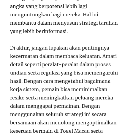
angka yang berpotensi lebih lagi
menguntungkan bagi mereka. Hal ini
membantu dalam menyusun strategi taruhan
yang lebih berinformasi.
Di akhir, jangan lupakan akan pentingnya
kecermatan dalam membaca keluaran. Amati
detail seperti peralat-peralat dalam proses
undian serta regulasi yang bisa memengaruhi
hasil. Dengan cara mengetahui bagaimana
kerja sistem, pemain bisa meminimalkan
resiko serta meningkatkan peluang mereka
dalam menggapai permainan. Dengan
menggunakan seluruh strategi ini secara
bersamaan akan menolong mengoptimalkan
keseruan bermain di Togel Macau serta