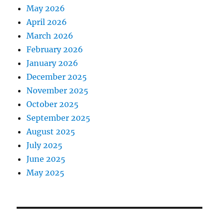
May 2026
April 2026
March 2026
February 2026
January 2026
December 2025
November 2025
October 2025
September 2025
August 2025
July 2025
June 2025
May 2025