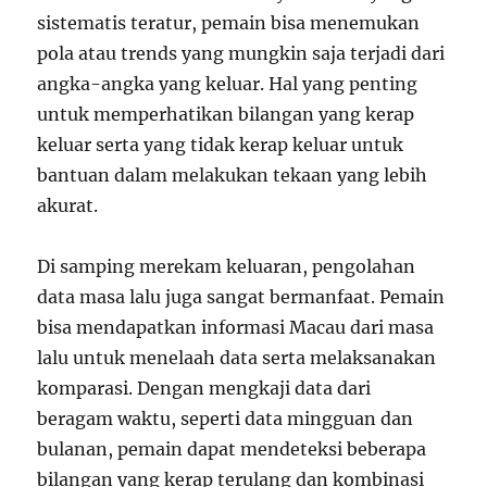
sistematis teratur, pemain bisa menemukan
pola atau trends yang mungkin saja terjadi dari
angka-angka yang keluar. Hal yang penting
untuk memperhatikan bilangan yang kerap
keluar serta yang tidak kerap keluar untuk
bantuan dalam melakukan tekaan yang lebih
akurat.
Di samping merekam keluaran, pengolahan
data masa lalu juga sangat bermanfaat. Pemain
bisa mendapatkan informasi Macau dari masa
lalu untuk menelaah data serta melaksanakan
komparasi. Dengan mengkaji data dari
beragam waktu, seperti data mingguan dan
bulanan, pemain dapat mendeteksi beberapa
bilangan yang kerap terulang dan kombinasi