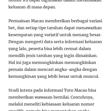
nomor itu dapat digunakan dalam meramalkan
keluaran di masa depan.
Permainan Macau memberikan berbagai variasi
bet, dan setiap tipe taruhan dapat menawarkan
kesempatan yang variatif untuk menang besar.
Dengan mengerti data serta informasi keluaran
yang lalu, peserta bisa lebih cermat dalam
memilih jenis taruhan yang ingin dimainkan.
Hal ini juga memungkinkan memungkinkan
pemain dalam mencari angka-angka dengan
kemungkinan yang lebih besar untuk muncul.
Studi intens pada informasi Toto Macau bisa
memberikan wawasan bernilai. Contohnya,
melalui meneliti kebiasaan keluaran nomor