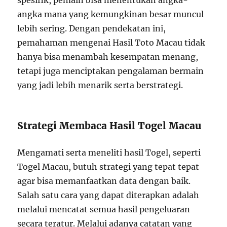
spesifik, pemain bisa menentukan angka-
angka mana yang kemungkinan besar muncul
lebih sering. Dengan pendekatan ini,
pemahaman mengenai Hasil Toto Macau tidak
hanya bisa menambah kesempatan menang,
tetapi juga menciptakan pengalaman bermain
yang jadi lebih menarik serta berstrategi.
Strategi Membaca Hasil Togel Macau
Mengamati serta meneliti hasil Togel, seperti
Togel Macau, butuh strategi yang tepat tepat
agar bisa memanfaatkan data dengan baik.
Salah satu cara yang dapat diterapkan adalah
melalui mencatat semua hasil pengeluaran
secara teratur. Melalui adanya catatan yang