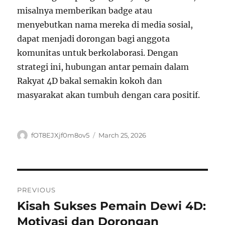
misalnya memberikan badge atau
menyebutkan nama mereka di media sosial,
dapat menjadi dorongan bagi anggota
komunitas untuk berkolaborasi. Dengan
strategi ini, hubungan antar pemain dalam
Rakyat 4D bakal semakin kokoh dan
masyarakat akan tumbuh dengan cara positif.
Author
Posted
fOT8EJXjf0m8ov5
March 25, 2026
on
Post
PREVIOUS
navigation
Kisah Sukses Pemain Dewi 4D:
Previous
post:
Motivasi dan Dorongan