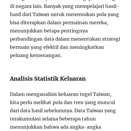
di negara lain. Banyak yang mempelajari hasil-
hasil dari Taiwan untuk menemukan pola yang
bisa diterapkan dalam permainan mereka,
menunjukkan betapa pentingnya
perbandingan data dalam menentukan strategi
bermain yang efektif dan meningkatkan
peluang kemenangan.
Analisis Statistik Keluaran
Dalam menganalisis keluaran togel Taiwan,
kita perlu melihat pola dan tren yang muncul
dari data hasil sebelumnya. Data Taiwan yang
terakumulasi selama beberapa tahun
menunjukkan bahwa ada angka-angka