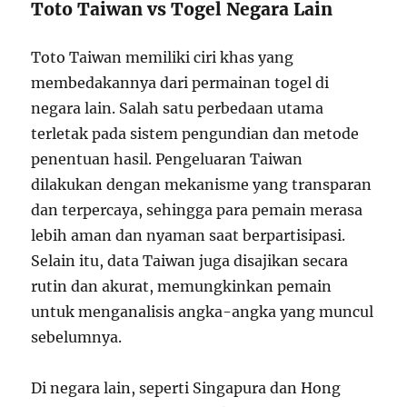
Toto Taiwan vs Togel Negara Lain
Toto Taiwan memiliki ciri khas yang
membedakannya dari permainan togel di
negara lain. Salah satu perbedaan utama
terletak pada sistem pengundian dan metode
penentuan hasil. Pengeluaran Taiwan
dilakukan dengan mekanisme yang transparan
dan terpercaya, sehingga para pemain merasa
lebih aman dan nyaman saat berpartisipasi.
Selain itu, data Taiwan juga disajikan secara
rutin dan akurat, memungkinkan pemain
untuk menganalisis angka-angka yang muncul
sebelumnya.
Di negara lain, seperti Singapura dan Hong