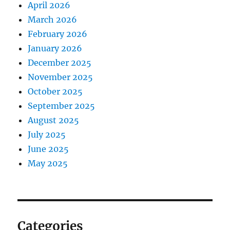
April 2026
March 2026
February 2026
January 2026
December 2025
November 2025
October 2025
September 2025
August 2025
July 2025
June 2025
May 2025
Categories