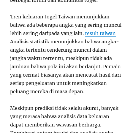
berbagai forum dan komunitas togel.
Tren keluaran togel Taiwan menunjukkan
bahwa ada beberapa angka yang sering muncul
lebih sering daripada yang lain.
result taiwan
Analisis statistik menunjukkan bahwa angka-
angka tertentu cenderung muncul dalam
jangka waktu tertentu, meskipun tidak ada
jaminan bahwa pola ini akan berlanjut. Pemain
yang cermat biasanya akan mencatat hasil dari
setiap pengeluaran untuk meningkatkan
peluang mereka di masa depan.
Meskipun prediksi tidak selalu akurat, banyak
yang merasa bahwa analisis data keluaran
dapat memberikan wawasan berharga.