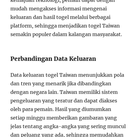
kemajuan teknologi, pemain dapat dengan
mudah mengakses informasi mengenai
keluaran dan hasil togel melalui berbagai
platform, sehingga menjadikan togel Taiwan
semakin populer dalam kalangan masyarakat.
Perbandingan Data Keluaran
Data keluaran togel Taiwan menunjukkan pola
dan tren yang menarik jika dibandingkan
dengan negara lain. Taiwan memiliki sistem
pengeluaran yang teratur dan dapat diakses
oleh para pemain. Hasil yang diumumkan
setiap minggu memberikan gambaran yang
jelas tentang angka-angka yang sering muncul
dan peluang yang ada, sehingga memudahkan