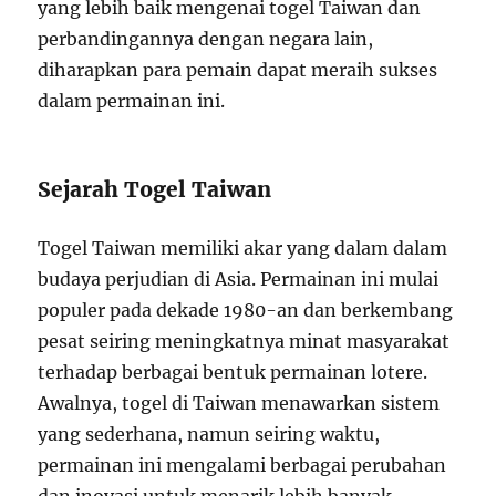
yang lebih baik mengenai togel Taiwan dan
perbandingannya dengan negara lain,
diharapkan para pemain dapat meraih sukses
dalam permainan ini.
Sejarah Togel Taiwan
Togel Taiwan memiliki akar yang dalam dalam
budaya perjudian di Asia. Permainan ini mulai
populer pada dekade 1980-an dan berkembang
pesat seiring meningkatnya minat masyarakat
terhadap berbagai bentuk permainan lotere.
Awalnya, togel di Taiwan menawarkan sistem
yang sederhana, namun seiring waktu,
permainan ini mengalami berbagai perubahan