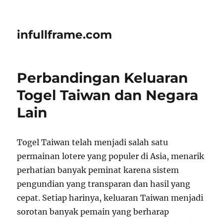
infullframe.com
Perbandingan Keluaran
Togel Taiwan dan Negara
Lain
Togel Taiwan telah menjadi salah satu
permainan lotere yang populer di Asia, menarik
perhatian banyak peminat karena sistem
pengundian yang transparan dan hasil yang
cepat. Setiap harinya, keluaran Taiwan menjadi
sorotan banyak pemain yang berharap