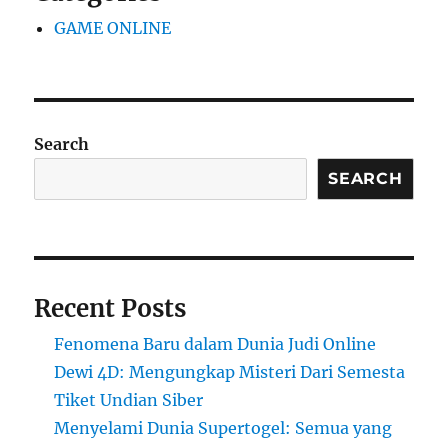
GAME ONLINE
Search
SEARCH
Recent Posts
Fenomena Baru dalam Dunia Judi Online
Dewi 4D: Mengungkap Misteri Dari Semesta
Tiket Undian Siber
Menyelami Dunia Supertogel: Semua yang