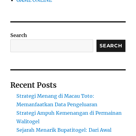
GAME ONLINE
Search
SEARCH
Recent Posts
Strategi Menang di Macau Toto:
Memanfaatkan Data Pengeluaran
Strategi Ampuh Kemenangan di Permainan
Walitogel
Sejarah Menarik Bupatitogel: Dari Awal