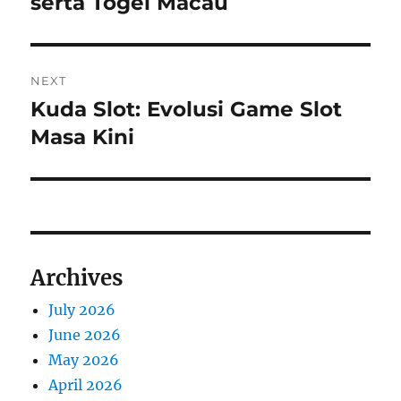
serta Togel Macau
NEXT
Kuda Slot: Evolusi Game Slot
Next
post:
Masa Kini
Archives
July 2026
June 2026
May 2026
April 2026