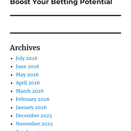
post:
Boost Your Betting Potential
Archives
July 2026
June 2026
May 2026
April 2026
March 2026
February 2026
January 2026
December 2025
November 2025