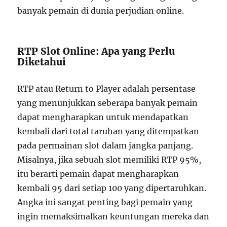
banyak pemain di dunia perjudian online.
RTP Slot Online: Apa yang Perlu
Diketahui
RTP atau Return to Player adalah persentase
yang menunjukkan seberapa banyak pemain
dapat mengharapkan untuk mendapatkan
kembali dari total taruhan yang ditempatkan
pada permainan slot dalam jangka panjang.
Misalnya, jika sebuah slot memiliki RTP 95%,
itu berarti pemain dapat mengharapkan
kembali 95 dari setiap 100 yang dipertaruhkan.
Angka ini sangat penting bagi pemain yang
ingin memaksimalkan keuntungan mereka dan