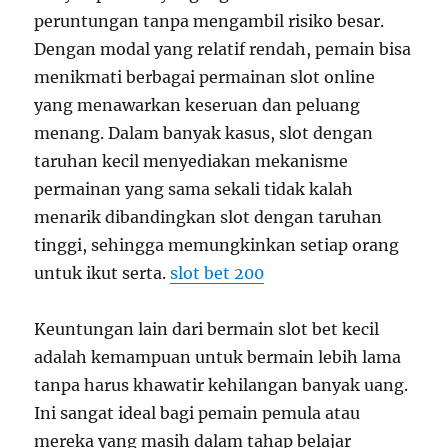
peruntungan tanpa mengambil risiko besar.
Dengan modal yang relatif rendah, pemain bisa
menikmati berbagai permainan slot online
yang menawarkan keseruan dan peluang
menang. Dalam banyak kasus, slot dengan
taruhan kecil menyediakan mekanisme
permainan yang sama sekali tidak kalah
menarik dibandingkan slot dengan taruhan
tinggi, sehingga memungkinkan setiap orang
untuk ikut serta.
slot bet 200
Keuntungan lain dari bermain slot bet kecil
adalah kemampuan untuk bermain lebih lama
tanpa harus khawatir kehilangan banyak uang.
Ini sangat ideal bagi pemain pemula atau
mereka yang masih dalam tahap belajar