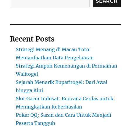
SEARCH
Recent Posts
Strategi Menang di Macau Toto:
Memanfaatkan Data Pengeluaran
Strategi Ampuh Kemenangan di Permainan
Walitogel
Sejarah Menarik Bupatitogel: Dari Awal
hingga Kini
Slot Gacor Indosat: Rencana Cerdas untuk
Meningkatkan Keberhasilan
Poker QQ: Saran dan Cara Untuk Menjadi
Peserta Tangguh