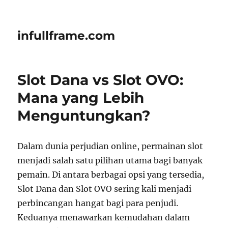
infullframe.com
Slot Dana vs Slot OVO:
Mana yang Lebih
Menguntungkan?
Dalam dunia perjudian online, permainan slot
menjadi salah satu pilihan utama bagi banyak
pemain. Di antara berbagai opsi yang tersedia,
Slot Dana dan Slot OVO sering kali menjadi
perbincangan hangat bagi para penjudi.
Keduanya menawarkan kemudahan dalam