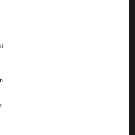
mi
an
t
h