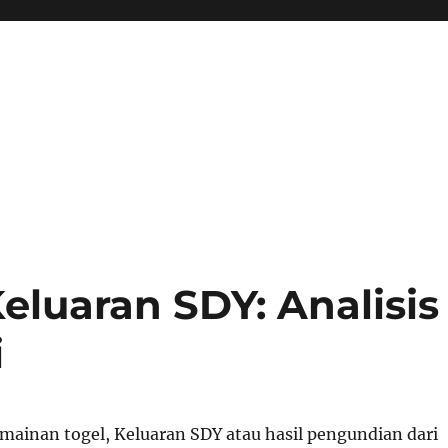
Keluaran SDY: Analisis
i
mainan togel, Keluaran SDY atau hasil pengundian dari