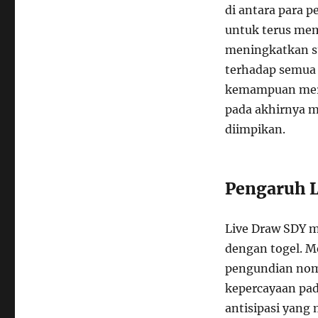
di antara para p
untuk terus mem
meningkatkan s
terhadap semua 
kemampuan mere
pada akhirnya 
diimpikan.
Pengaruh L
Live Draw SDY m
dengan togel. M
pengundian nomo
kepercayaan pad
antisipasi yang