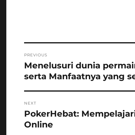
Post
PREVIOUS
navigation
Menelusuri dunia permai
Previous
post:
serta Manfaatnya yang s
NEXT
PokerHebat: Mempelajar
Next
post:
Online