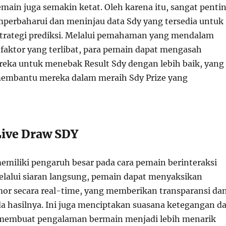
emain juga semakin ketat. Oleh karena itu, sangat penti
perbaharui dan meninjau data Sdy yang tersedia untuk
trategi prediksi. Melalui pemahaman yang mendalam
faktor yang terlibat, para pemain dapat mengasah
ka untuk menebak Result Sdy dengan lebih baik, yang
membantu mereka dalam meraih Sdy Prize yang
ive Draw SDY
emiliki pengaruh besar pada cara pemain berinteraksi
elalui siaran langsung, pemain dapat menyaksikan
r secara real-time, yang memberikan transparansi da
a hasilnya. Ini juga menciptakan suasana ketegangan d
 membuat pengalaman bermain menjadi lebih menarik