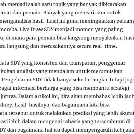
lah menjadi salah satu topik yang banyak dibicarakan
emar dan pemain. Banyak yang mencari cara untuk
nganalisis hasil-hasil ini guna meningkatkan peluan
mereka. Live Draw SDY menjadi momen yang paling
, di mana para pemain bisa langsung menyaksikan hasi
ra langsung dan merasakannya secara real-time.
ata SDY yang konsisten dan transparan, penggemar
lakukan analisis yang mendalam untuk merumuskan
. Pengeluaran SDY tidak hanya sekedar angka, tetapi jug
gai informasi berharga yang bisa membantu strategi
jutnya. Dalam artikel ini, kita akan membahas lebih jau
dney, hasil-hasilnya, dan bagaimana kita bisa
a tersebut untuk melakukan prediksi yang lebih akurat
orasi lebih dalam mengenai rahasia yang tersembunyi di
SDY dan bagaimana hal itu dapat mempengaruhi kebijak