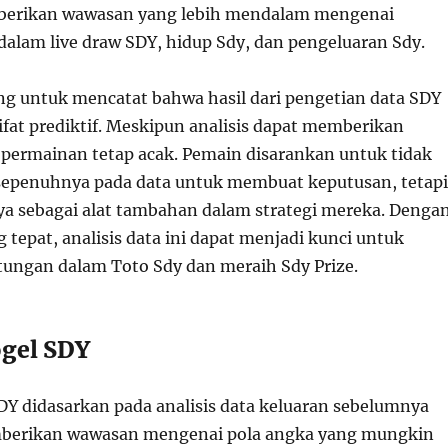
berikan wawasan yang lebih mendalam mengenai
dalam live draw SDY, hidup Sdy, dan pengeluaran Sdy.
ing untuk mencatat bahwa hasil dari pengetian data SDY
sifat prediktif. Meskipun analisis dapat memberikan
 permainan tetap acak. Pemain disarankan untuk tidak
epenuhnya pada data untuk membuat keputusan, tetapi
 sebagai alat tambahan dalam strategi mereka. Denga
tepat, analisis data ini dapat menjadi kunci untuk
ungan dalam Toto Sdy dan meraih Sdy Prize.
ogel SDY
SDY didasarkan pada analisis data keluaran sebelumnya
berikan wawasan mengenai pola angka yang mungkin