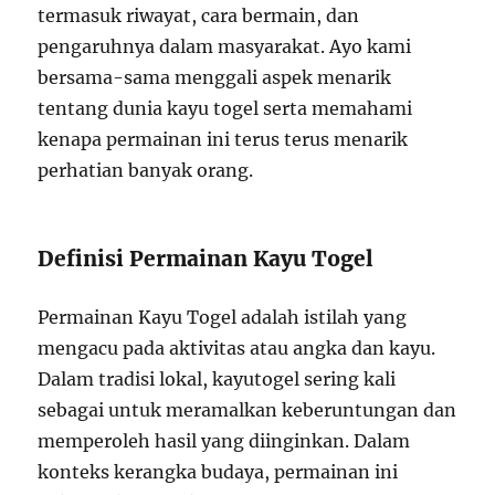
termasuk riwayat, cara bermain, dan
pengaruhnya dalam masyarakat. Ayo kami
bersama-sama menggali aspek menarik
tentang dunia kayu togel serta memahami
kenapa permainan ini terus terus menarik
perhatian banyak orang.
Definisi Permainan Kayu Togel
Permainan Kayu Togel adalah istilah yang
mengacu pada aktivitas atau angka dan kayu.
Dalam tradisi lokal, kayutogel sering kali
sebagai untuk meramalkan keberuntungan dan
memperoleh hasil yang diinginkan. Dalam
konteks kerangka budaya, permainan ini