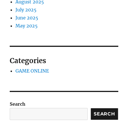
August 2025
July 2025
June 2025
May 2025
Categories
GAME ONLINE
Search
SEARCH