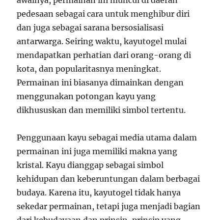
awalnya, permainan ini muncul di daerah
pedesaan sebagai cara untuk menghibur diri
dan juga sebagai sarana bersosialisasi
antarwarga. Seiring waktu, kayutogel mulai
mendapatkan perhatian dari orang-orang di
kota, dan popularitasnya meningkat.
Permainan ini biasanya dimainkan dengan
menggunakan potongan kayu yang
dikhususkan dan memiliki simbol tertentu.
Penggunaan kayu sebagai media utama dalam
permainan ini juga memiliki makna yang
kristal. Kayu dianggap sebagai simbol
kehidupan dan keberuntungan dalam berbagai
budaya. Karena itu, kayutogel tidak hanya
sekedar permainan, tetapi juga menjadi bagian