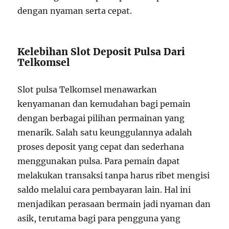
dengan nyaman serta cepat.
Kelebihan Slot Deposit Pulsa Dari
Telkomsel
Slot pulsa Telkomsel menawarkan
kenyamanan dan kemudahan bagi pemain
dengan berbagai pilihan permainan yang
menarik. Salah satu keunggulannya adalah
proses deposit yang cepat dan sederhana
menggunakan pulsa. Para pemain dapat
melakukan transaksi tanpa harus ribet mengisi
saldo melalui cara pembayaran lain. Hal ini
menjadikan perasaan bermain jadi nyaman dan
asik, terutama bagi para pengguna yang