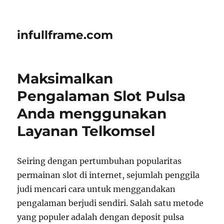
infullframe.com
Maksimalkan
Pengalaman Slot Pulsa
Anda menggunakan
Layanan Telkomsel
Seiring dengan pertumbuhan popularitas
permainan slot di internet, sejumlah penggila
judi mencari cara untuk menggandakan
pengalaman berjudi sendiri. Salah satu metode
yang populer adalah dengan deposit pulsa