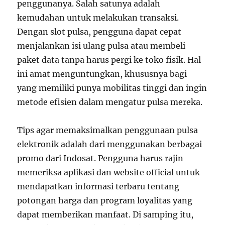
penggunanya. Salah satunya adalah
kemudahan untuk melakukan transaksi.
Dengan slot pulsa, pengguna dapat cepat
menjalankan isi ulang pulsa atau membeli
paket data tanpa harus pergi ke toko fisik. Hal
ini amat menguntungkan, khususnya bagi
yang memiliki punya mobilitas tinggi dan ingin
metode efisien dalam mengatur pulsa mereka.
Tips agar memaksimalkan penggunaan pulsa
elektronik adalah dari menggunakan berbagai
promo dari Indosat. Pengguna harus rajin
memeriksa aplikasi dan website official untuk
mendapatkan informasi terbaru tentang
potongan harga dan program loyalitas yang
dapat memberikan manfaat. Di samping itu,