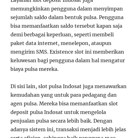
Layanan slot deposit Indosat juga
memungkinkan pengguna dalam menyimpan
sejumlah saldo dalam bentuk pulsa. Pengguna
bisa memanfaatkan saldo tersebut kapan saja
demi berbagai keperluan, seperti membeli
paket data internet, menelepon, ataupun
mengirim SMS. Existence slot ini memberikan
keluwesan bagi pengguna dalam hal mengatur
biaya pulsa mereka.
Di sisi lain, slot pulsa Indosat juga menawarkan
kemudahan yang untuk para pedagang dan
agen pulsa. Mereka bisa memanfaatkan slot
deposit pulsa Indosat untuk mengelola
penjualan pulsa secara lebih baik. Dengan
adanya sistem ini, transaksi menjadi lebih jelas