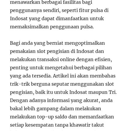
menawarkan berbagai fasilitas bagi
penggunanya sendiri, seperti fitur pulsa di
Indosat yang dapat dimanfaatkan untuk
memaksimalkan penggunaan pulsa.
Bagi anda yang berniat mengoptimalkan
pemakaian slot pengisian di Indosat dan
melakukan transaksi online dengan efisien,
penting untuk mengetahui berbagai pilihan
yang ada tersedia. Artikel ini akan membahas
trik-trik berguna seputar menggunakan slot
pengisian, baik itu untuk Indosat maupun Tri.
Dengan adanya informasi yang akurat, anda
bakal lebih gampang dalam melakukan
melakukan top-up saldo dan memanfaatkan
setiap kesempatan tanpa khawatir takut