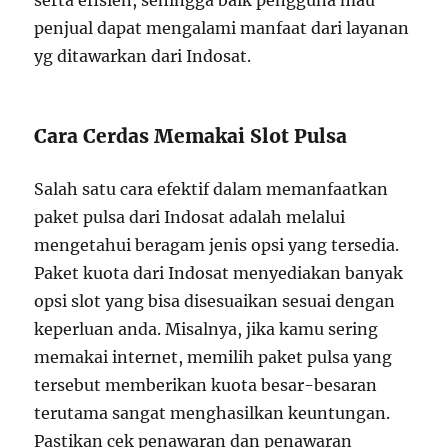
serta efisien, sehingga baik pengguna mau
penjual dapat mengalami manfaat dari layanan
yg ditawarkan dari Indosat.
Cara Cerdas Memakai Slot Pulsa
Salah satu cara efektif dalam memanfaatkan
paket pulsa dari Indosat adalah melalui
mengetahui beragam jenis opsi yang tersedia.
Paket kuota dari Indosat menyediakan banyak
opsi slot yang bisa disesuaikan sesuai dengan
keperluan anda. Misalnya, jika kamu sering
memakai internet, memilih paket pulsa yang
tersebut memberikan kuota besar-besaran
terutama sangat menghasilkan keuntungan.
Pastikan cek penawaran dan penawaran