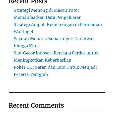
Recent Posts
Strategi Menang di Macau Toto:
Memanfaatkan Data Pengeluaran
Strategi Ampuh Kemenangan di Permainan
Walitogel
Sejarah Menarik Bupatitogel: Dari Awal
hingga Kini
Slot Gacor Indosat: Rencana Cerdas untuk
Meningkatkan Keberhasilan
Poker QQ: Saran dan Cara Untuk Menjadi
Peserta Tangguh
Recent Comments