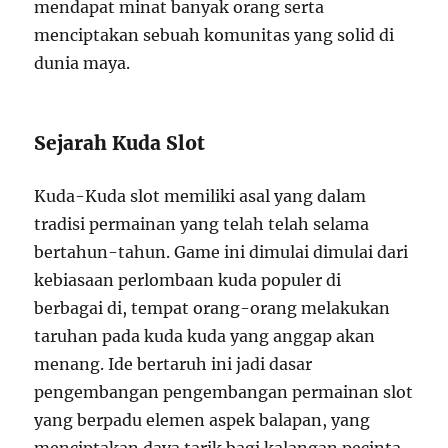
mendapat minat banyak orang serta
menciptakan sebuah komunitas yang solid di
dunia maya.
Sejarah Kuda Slot
Kuda-Kuda slot memiliki asal yang dalam
tradisi permainan yang telah telah selama
bertahun-tahun. Game ini dimulai dimulai dari
kebiasaan perlombaan kuda populer di
berbagai di, tempat orang-orang melakukan
taruhan pada kuda kuda yang anggap akan
menang. Ide bertaruh ini jadi dasar
pengembangan pengembangan permainan slot
yang berpadu elemen aspek balapan, yang