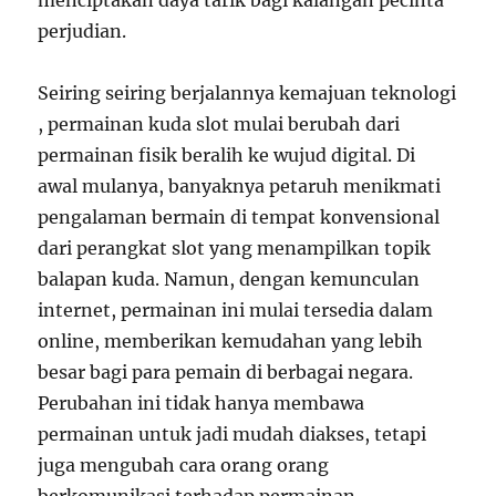
menciptakan daya tarik bagi kalangan pecinta
perjudian.
Seiring seiring berjalannya kemajuan teknologi
, permainan kuda slot mulai berubah dari
permainan fisik beralih ke wujud digital. Di
awal mulanya, banyaknya petaruh menikmati
pengalaman bermain di tempat konvensional
dari perangkat slot yang menampilkan topik
balapan kuda. Namun, dengan kemunculan
internet, permainan ini mulai tersedia dalam
online, memberikan kemudahan yang lebih
besar bagi para pemain di berbagai negara.
Perubahan ini tidak hanya membawa
permainan untuk jadi mudah diakses, tetapi
juga mengubah cara orang orang