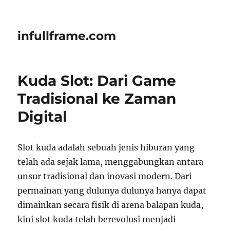
infullframe.com
Kuda Slot: Dari Game
Tradisional ke Zaman
Digital
Slot kuda adalah sebuah jenis hiburan yang
telah ada sejak lama, menggabungkan antara
unsur tradisional dan inovasi modern. Dari
permainan yang dulunya dulunya hanya dapat
dimainkan secara fisik di arena balapan kuda,
kini slot kuda telah berevolusi menjadi