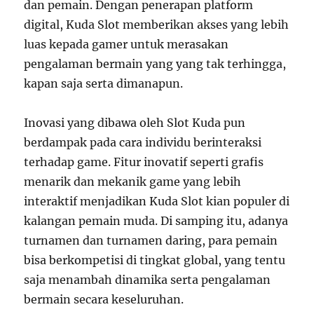
dan pemain. Dengan penerapan platform
digital, Kuda Slot memberikan akses yang lebih
luas kepada gamer untuk merasakan
pengalaman bermain yang yang tak terhingga,
kapan saja serta dimanapun.
Inovasi yang dibawa oleh Slot Kuda pun
berdampak pada cara individu berinteraksi
terhadap game. Fitur inovatif seperti grafis
menarik dan mekanik game yang lebih
interaktif menjadikan Kuda Slot kian populer di
kalangan pemain muda. Di samping itu, adanya
turnamen dan turnamen daring, para pemain
bisa berkompetisi di tingkat global, yang tentu
saja menambah dinamika serta pengalaman
bermain secara keseluruhan.