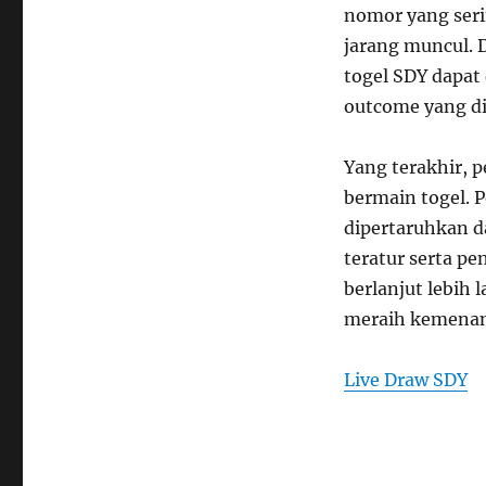
nomor yang seri
jarang muncul. 
togel SDY dapat
outcome yang d
Yang terakhir, p
bermain togel. 
dipertaruhkan d
teratur serta p
berlanjut lebih
meraih kemenan
Live Draw SDY