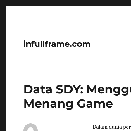
infullframe.com
Data SDY: Menggu
Menang Game
Dalam dunia per