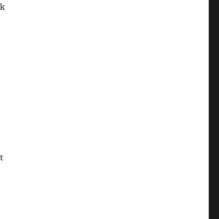
uk
t
a