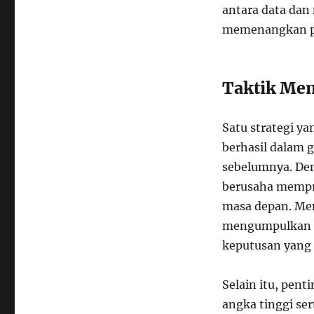
antara data dan 
memenangkan pe
Taktik Me
Satu strategi y
berhasil dalam g
sebelumnya. Deng
berusaha mempr
masa depan. Men
mengumpulkan i
keputusan yang l
Selain itu, pen
angka tinggi se