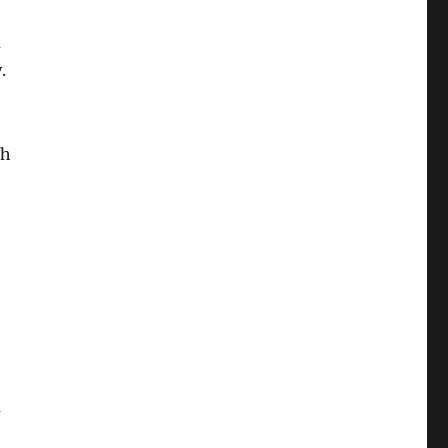
a
.
ih
a