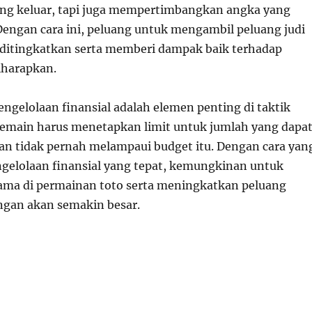
ng keluar, tapi juga mempertimbangkan angka yang
Dengan cara ini, peluang untuk mengambil peluang judi
 ditingkatkan serta memberi dampak baik terhadap
iharapkan.
engelolaan finansial adalah elemen penting di taktik
Pemain harus menetapkan limit untuk jumlah yang dapa
an tidak pernah melampaui budget itu. Dengan cara yan
engelolaan finansial yang tepat, kemungkinan untuk
 lama di permainan toto serta meningkatkan peluang
gan akan semakin besar.