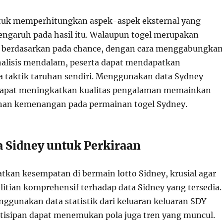
ntuk memperhitungkan aspek-aspek eksternal yang
garuh pada hasil itu. Walaupun togel merupakan
 berdasarkan pada chance, dengan cara menggabungka
 analisis mendalam, peserta dapat mendapatkan
 taktik taruhan sendiri. Menggunakan data Sydney
 dapat meningkatkan kualitas pengalaman memainkan
nan kemenangan pada permainan togel Sydney.
a Sidney untuk Perkiraan
kan kesempatan di bermain lotto Sidney, krusial agar
itian komprehensif terhadap data Sidney yang tersedia.
ggunakan data statistik dari keluaran keluaran SDY
tisipan dapat menemukan pola juga tren yang muncul.