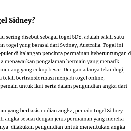
gel Sidney?
au sering disebut sebagai togel SDY, adalah salah satu
 togel yang berasal dari Sydney, Australia. Togel ini
opuler di kalangan pencinta permainan keberuntungan d
ena menawarkan pengalaman bermain yang menarik
menang yang cukup besar. Dengan adanya teknologi,
a telah bertransformasi menjadi togel online,
emain untuk ikut serta dalam pengundian angka dari
an yang berbasis undian angka, pemain togel Sidney
h angka sesuai dengan jenis permainan yang mereka
arinya, dilakukan pengundian untuk menentukan angka-