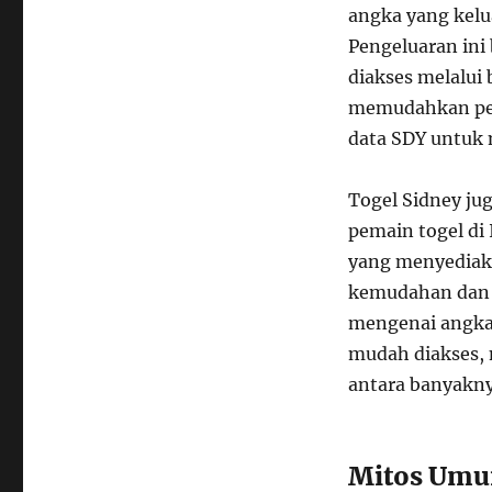
angka yang kelu
Pengeluaran ini 
diakses melalui 
memudahkan pem
data SDY untuk
Togel Sidney ju
pemain togel di 
yang menyediaka
kemudahan dan k
mengenai angka 
mudah diakses, m
antara banyakny
Mitos Umu