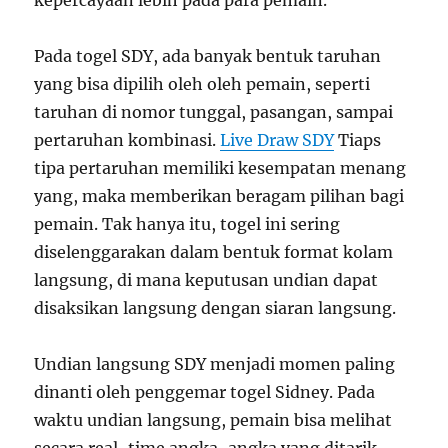
kepercayaan lebih pada para pemain.
Pada togel SDY, ada banyak bentuk taruhan
yang bisa dipilih oleh oleh pemain, seperti
taruhan di nomor tunggal, pasangan, sampai
pertaruhan kombinasi.
Live Draw SDY
Tiaps
tipa pertaruhan memiliki kesempatan menang
yang, maka memberikan beragam pilihan bagi
pemain. Tak hanya itu, togel ini sering
diselenggarakan dalam bentuk format kolam
langsung, di mana keputusan undian dapat
disaksikan langsung dengan siaran langsung.
Undian langsung SDY menjadi momen paling
dinanti oleh penggemar togel Sidney. Pada
waktu undian langsung, pemain bisa melihat