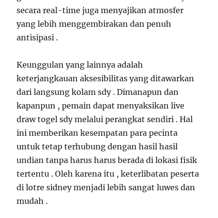
secara real-time juga menyajikan atmosfer
yang lebih menggembirakan dan penuh
antisipasi .
Keunggulan yang lainnya adalah
keterjangkauan aksesibilitas yang ditawarkan
dari langsung kolam sdy . Dimanapun dan
kapanpun , pemain dapat menyaksikan live
draw togel sdy melalui perangkat sendiri . Hal
ini memberikan kesempatan para pecinta
untuk tetap terhubung dengan hasil hasil
undian tanpa harus harus berada di lokasi fisik
tertentu . Oleh karena itu , keterlibatan peserta
di lotre sidney menjadi lebih sangat luwes dan
mudah .