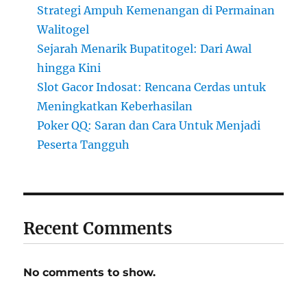
Strategi Ampuh Kemenangan di Permainan
Walitogel
Sejarah Menarik Bupatitogel: Dari Awal
hingga Kini
Slot Gacor Indosat: Rencana Cerdas untuk
Meningkatkan Keberhasilan
Poker QQ: Saran dan Cara Untuk Menjadi
Peserta Tangguh
Recent Comments
No comments to show.