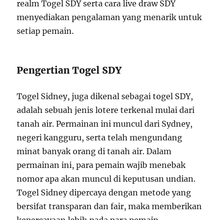
realm Togel SDY serta cara live draw SDY
menyediakan pengalaman yang menarik untuk
setiap pemain.
Pengertian Togel SDY
Togel Sidney, juga dikenal sebagai togel SDY,
adalah sebuah jenis lotere terkenal mulai dari
tanah air. Permainan ini muncul dari Sydney,
negeri kangguru, serta telah mengundang
minat banyak orang di tanah air. Dalam
permainan ini, para pemain wajib menebak
nomor apa akan muncul di keputusan undian.
Togel Sidney dipercaya dengan metode yang
bersifat transparan dan fair, maka memberikan