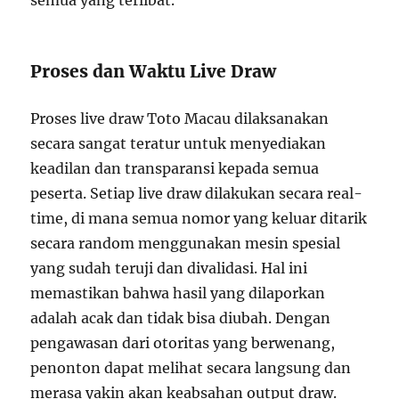
semua yang terlibat.
Proses dan Waktu Live Draw
Proses live draw Toto Macau dilaksanakan
secara sangat teratur untuk menyediakan
keadilan dan transparansi kepada semua
peserta. Setiap live draw dilakukan secara real-
time, di mana semua nomor yang keluar ditarik
secara random menggunakan mesin spesial
yang sudah teruji dan divalidasi. Hal ini
memastikan bahwa hasil yang dilaporkan
adalah acak dan tidak bisa diubah. Dengan
pengawasan dari otoritas yang berwenang,
penonton dapat melihat secara langsung dan
merasa yakin akan keabsahan output draw.