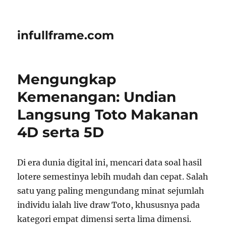
infullframe.com
Mengungkap
Kemenangan: Undian
Langsung Toto Makanan
4D serta 5D
Di era dunia digital ini, mencari data soal hasil
lotere semestinya lebih mudah dan cepat. Salah
satu yang paling mengundang minat sejumlah
individu ialah live draw Toto, khususnya pada
kategori empat dimensi serta lima dimensi.