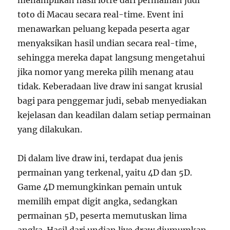
menampilkan hasil lotre dari permainan judi
toto di Macau secara real-time. Event ini
menawarkan peluang kepada peserta agar
menyaksikan hasil undian secara real-time,
sehingga mereka dapat langsung mengetahui
jika nomor yang mereka pilih menang atau
tidak. Keberadaan live draw ini sangat krusial
bagi para penggemar judi, sebab menyediakan
kejelasan dan keadilan dalam setiap permainan
yang dilakukan.
Di dalam live draw ini, terdapat dua jenis
permainan yang terkenal, yaitu 4D dan 5D.
Game 4D memungkinkan pemain untuk
memilih empat digit angka, sedangkan
permainan 5D, peserta memutuskan lima