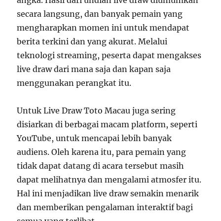
angka. Hasil dari undian live draw diumumkan
secara langsung, dan banyak pemain yang
mengharapkan momen ini untuk mendapat
berita terkini dan yang akurat. Melalui
teknologi streaming, peserta dapat mengakses
live draw dari mana saja dan kapan saja
menggunakan perangkat itu.
Untuk Live Draw Toto Macau juga sering
disiarkan di berbagai macam platform, seperti
YouTube, untuk mencapai lebih banyak
audiens. Oleh karena itu, para pemain yang
tidak dapat datang di acara tersebut masih
dapat melihatnya dan mengalami atmosfer itu.
Hal ini menjadikan live draw semakin menarik
dan memberikan pengalaman interaktif bagi