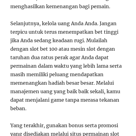
menghasilkan kemenangan bagi pemain.
Selanjutnya, kelola uang Anda Anda. Jangan
terpicu untuk terus menempatkan bet tinggi
jika Anda sedang keadaan rugi. Mulailah
dengan slot bet 100 atau mesin slot dengan
taruhan dua ratus perak agar Anda dapat
permainan dalam waktu yang lebih lama serta
masih memiliki peluang mendapatkan
memenangkan hadiah besar besar. Melalui
manajemen uang yang baik baik sekali, kamu
dapat menjalani game tanpa merasa tekanan
beban.
Yang terakhir, gunakan bonus serta promosi
yang disediakan melalui situs permainan slot