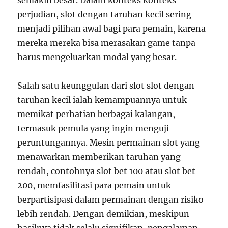
semakin besar. Dalam konteks konteks
perjudian, slot dengan taruhan kecil sering
menjadi pilihan awal bagi para pemain, karena
mereka mereka bisa merasakan game tanpa
harus mengeluarkan modal yang besar.
Salah satu keunggulan dari slot slot dengan
taruhan kecil ialah kemampuannya untuk
memikat perhatian berbagai kalangan,
termasuk pemula yang ingin menguji
peruntungannya. Mesin permainan slot yang
menawarkan memberikan taruhan yang
rendah, contohnya slot bet 100 atau slot bet
200, memfasilitasi para pemain untuk
berpartisipasi dalam permainan dengan risiko
lebih rendah. Dengan demikian, meskipun