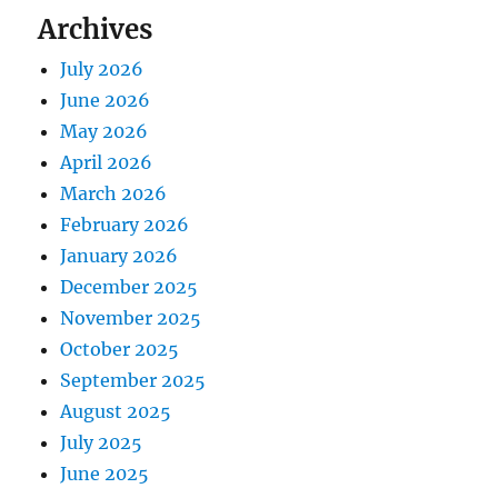
Archives
July 2026
June 2026
May 2026
April 2026
March 2026
February 2026
January 2026
December 2025
November 2025
October 2025
September 2025
August 2025
July 2025
June 2025