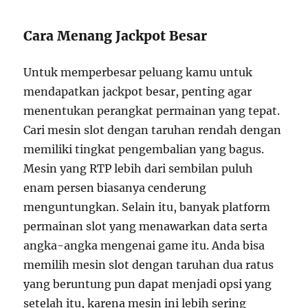
Cara Menang Jackpot Besar
Untuk memperbesar peluang kamu untuk
mendapatkan jackpot besar, penting agar
menentukan perangkat permainan yang tepat.
Cari mesin slot dengan taruhan rendah dengan
memiliki tingkat pengembalian yang bagus.
Mesin yang RTP lebih dari sembilan puluh
enam persen biasanya cenderung
menguntungkan. Selain itu, banyak platform
permainan slot yang menawarkan data serta
angka-angka mengenai game itu. Anda bisa
memilih mesin slot dengan taruhan dua ratus
yang beruntung pun dapat menjadi opsi yang
setelah itu, karena mesin ini lebih sering