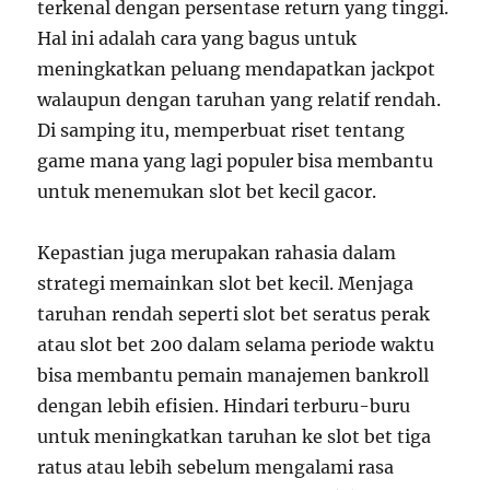
terkenal dengan persentase return yang tinggi.
Hal ini adalah cara yang bagus untuk
meningkatkan peluang mendapatkan jackpot
walaupun dengan taruhan yang relatif rendah.
Di samping itu, memperbuat riset tentang
game mana yang lagi populer bisa membantu
untuk menemukan slot bet kecil gacor.
Kepastian juga merupakan rahasia dalam
strategi memainkan slot bet kecil. Menjaga
taruhan rendah seperti slot bet seratus perak
atau slot bet 200 dalam selama periode waktu
bisa membantu pemain manajemen bankroll
dengan lebih efisien. Hindari terburu-buru
untuk meningkatkan taruhan ke slot bet tiga
ratus atau lebih sebelum mengalami rasa