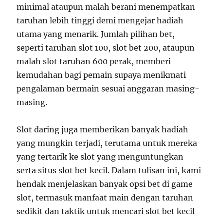
minimal ataupun malah berani menempatkan
taruhan lebih tinggi demi mengejar hadiah
utama yang menarik. Jumlah pilihan bet,
seperti taruhan slot 100, slot bet 200, ataupun
malah slot taruhan 600 perak, memberi
kemudahan bagi pemain supaya menikmati
pengalaman bermain sesuai anggaran masing-
masing.
Slot daring juga memberikan banyak hadiah
yang mungkin terjadi, terutama untuk mereka
yang tertarik ke slot yang menguntungkan
serta situs slot bet kecil. Dalam tulisan ini, kami
hendak menjelaskan banyak opsi bet di game
slot, termasuk manfaat main dengan taruhan
sedikit dan taktik untuk mencari slot bet kecil