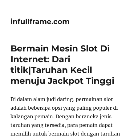
infullframe.com
Bermain Mesin Slot Di
Internet: Dari
titik|Taruhan Kecil
menuju Jackpot Tinggi
Di dalam alam judi daring, permainan slot
adalah beberapa opsi yang paling populer di
kalangan pemain. Dengan beraneka jenis
taruhan yang tersedia, para pemain dapat
memilih untuk bermain slot dengan taruhan