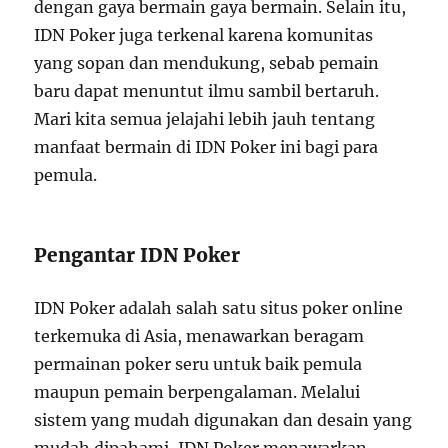
dengan gaya bermain gaya bermain. Selain itu,
IDN Poker juga terkenal karena komunitas
yang sopan dan mendukung, sebab pemain
baru dapat menuntut ilmu sambil bertaruh.
Mari kita semua jelajahi lebih jauh tentang
manfaat bermain di IDN Poker ini bagi para
pemula.
Pengantar IDN Poker
IDN Poker adalah salah satu situs poker online
terkemuka di Asia, menawarkan beragam
permainan poker seru untuk baik pemula
maupun pemain berpengalaman. Melalui
sistem yang mudah digunakan dan desain yang