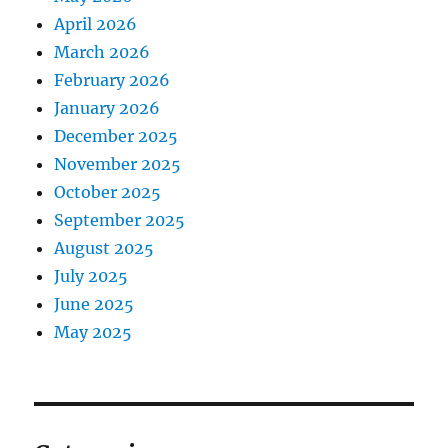
April 2026
March 2026
February 2026
January 2026
December 2025
November 2025
October 2025
September 2025
August 2025
July 2025
June 2025
May 2025